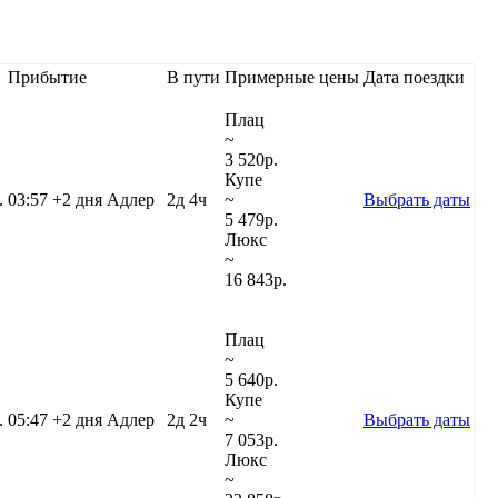
Прибытие
В пути
Примерные цены
Дата поездки
Плац
~
3 520
р.
Купе
.
03:57
+2 дня
Адлер
2д 4ч
~
Выбрать даты
5 479
р.
Люкс
~
16 843
р.
Плац
~
5 640
р.
Купе
.
05:47
+2 дня
Адлер
2д 2ч
~
Выбрать даты
7 053
р.
Люкс
~