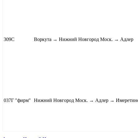
309С
Воркута
→ Нижний Новгород Моск. → Адлер
037Г
"фирм"
Нижний Новгород Моск. → Адлер →
Имеретинс