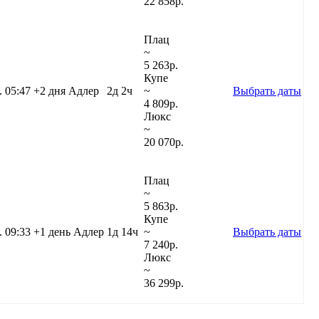
22 858
р.
Плац
~
5 263
р.
Купе
.
05:47
+2 дня
Адлер
2д 2ч
~
Выбрать даты
4 809
р.
Люкс
~
20 070
р.
Плац
~
5 863
р.
Купе
.
09:33
+1 день
Адлер
1д 14ч
~
Выбрать даты
7 240
р.
Люкс
~
36 299
р.