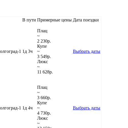
В пути
Примерные цены
Дата поездки
Плац
~
2 230
р.
Купе
олгоград-1
1д 3ч
~
Выбрать даты
3 549
р.
Люкс
~
11 628
р.
Плац
~
3 660
р.
Купе
олгоград-1
1д 4ч
~
Выбрать даты
4 730
р.
Люкс
~