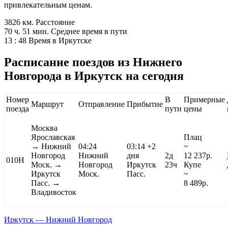
привлекательным ценам.
3826 км.
Расстояние
70 ч. 51 мин.
Среднее время в пути
13 : 48
Время в Иркутске
Расписание поездов из Нижнего
Новгорода в Иркутск на сегодня
Номер
В
Примерные
Маршрут
Отправление
Прибытие
поезда
пути
цены
Москва
Ярославская
Плац
→ Нижний
04:24
03:14
+2
~
Новгород
Нижний
дня
2д
12 237
р.
010Н
Моск. →
Новгород
Иркутск
23ч
Купе
Иркутск
Моск.
Пасс.
~
Пасс. →
8 489
р.
Владивосток
Иркутск — Нижний Новгород