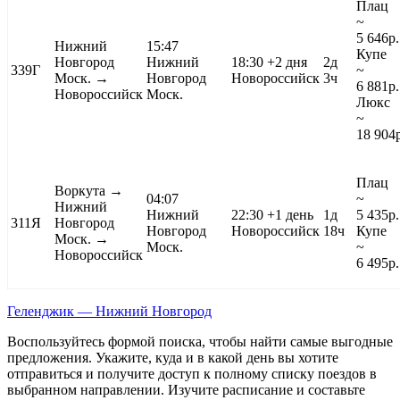
Плац
~
5 646
р.
Нижний
15:47
Купе
Новгород
Нижний
18:30
+2 дня
2д
339Г
~
Моск. →
Новгород
Новороссийск
3ч
6 881
р.
Новороссийск
Моск.
Люкс
~
18 904
Плац
Воркута
→
04:07
~
Нижний
Нижний
22:30
+1 день
1д
5 435
р.
311Я
Новгород
Новгород
Новороссийск
18ч
Купе
Моск. →
Моск.
~
Новороссийск
6 495
р.
Геленджик — Нижний Новгород
Воспользуйтесь формой поиска, чтобы найти самые выгодные
предложения. Укажите, куда и в какой день вы хотите
отправиться и получите доступ к полному списку поездов в
выбранном направлении. Изучите расписание и составьте