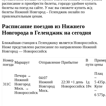
расписание и приобрести билеты, гораздо удобнее купить
билеты на поезд на сайте. У нас вы сможете купить ж/д
билеты Нижний Новгород – Геленджик онлайн по
привлекательным ценам.
Расписание поездов из Нижнего
Новгорода в Геленджик на сегодня
Ближайшая станция к Геленджику является Новороссийск.
Ниже представлено расписание по направлению Нижний
Новгород — Новороссийск
Номер
В
Приме
Маршрут
Отправление
Прибытие
поезда
пути
цены
Плац
Печора
→
04:07
~
Нижний
Нижний
22:30
+1 день
1д
5 435
р.
311С
Новгород
Новгород
Новороссийск
18ч
Купе
Моск. →
Моск.
~
Новороссийск
6 575
р.